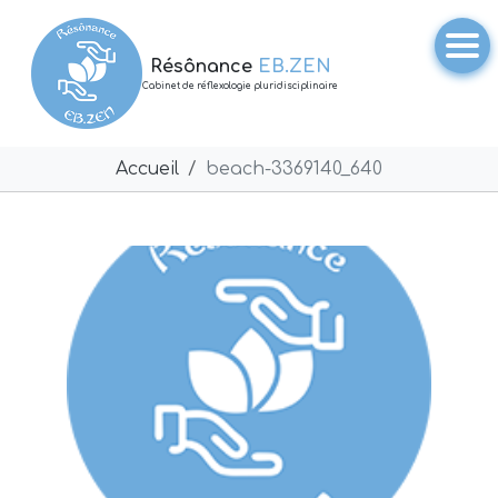
Résônance
EB.ZEN
Cabinet de réflexologie pluridisciplinaire
Accueil
beach-3369140_640