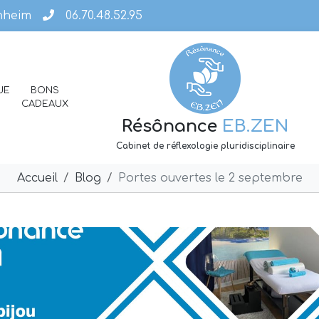
enheim
06.70.48.52.95
UE
BONS
CADEAUX
Résônance
EB.ZEN
Cabinet de réflexologie pluridisciplinaire
Accueil
Blog
Portes ouvertes le 2 septembre